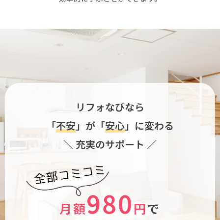
リフォなびなら
「
不安
」が「
安心
」に変わる
＼ 充実のサポート ／
980
月額
円
で