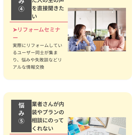
み
を直接聞きた
④
い
➤リフォームセミナ
ー
実際にリフォームしてい
るユーザー同士が集ま
り、悩みや失敗談などリ
アルな情報交換
業者さんが内
悩
装やプランの
み
相談にのって
⑤
くれない