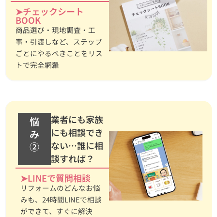
➤チェックシート
BOOK
商品選び・現地調査・工
事・引渡しなど、ステップ
ごとにやるべきことをリス
トで完全網羅
業者にも家族
悩
にも相談でき
み
ない…誰に相
②
談すれば？
➤LINEで質問相談
リフォームのどんなお悩
みも、24時間LINEで相談
ができて、すぐに解決