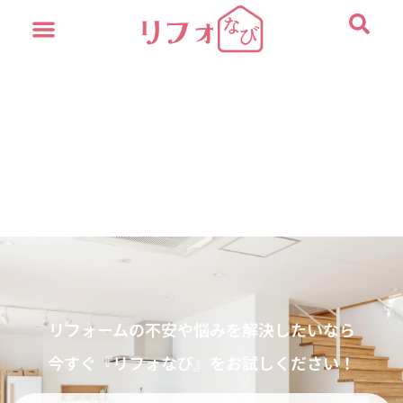
内
容
を
ス
キ
ッ
プ
リフォームの不安や悩みを解決したいなら
今すぐ『リフォなび』をお試しください！