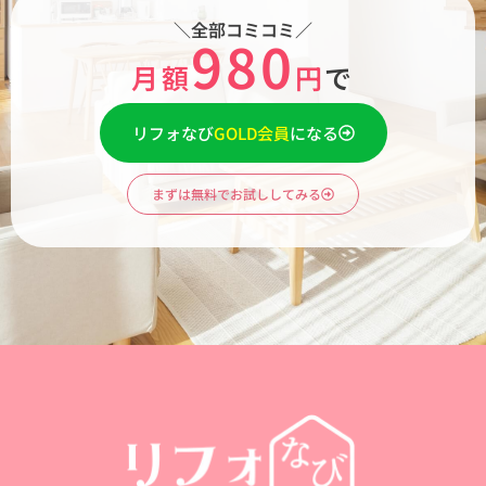
＼全部コミコミ／
980
月額
円
で
リフォなび
GOLD会員
になる
まずは無料でお試ししてみる