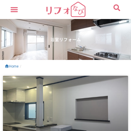
内
容
を
ス
キ
ッ
浴室リフォーム
プ
Home
/
ペ
ペ
ー
ー
ジ
ジ