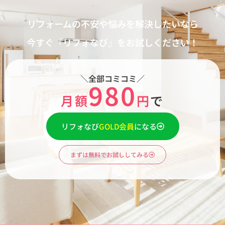
リフォームの不安や悩みを解決したいなら
今すぐ『リフォなび』をお試しください！
＼全部コミコミ／
980
月額
円
で
リフォなび
GOLD会員
になる
まずは無料でお試ししてみる