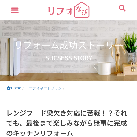
内
容
を
ス
キ
ッ
リフォーム成功ストーリー
プ
SUCSESS STORY
Home
/
コーディネートブック
/
レンジフード梁欠き対応に苦戦！？それ
でも、最後まで楽しみながら無事に完成
のキッチンリフォーム