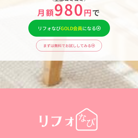
980
月額
円
で
リフォなび
GOLD会員
になる
まずは無料でお試ししてみる