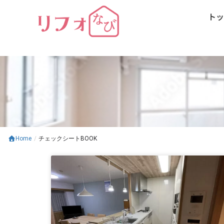
内
トッ
容
を
ス
キ
ッ
プ
Home
/
チェックシートBOOK